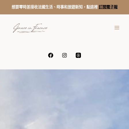
跳
想要零時差接收法國生活、時事和旅遊新知，點這裡
訂閱電子報
至
主
要
內
容